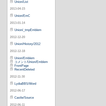
Union/List
2013-04-15
Union/EmC
2013-01-14
Union/_tmpEmblem
2012-12-20
Union/History/2012
2012-12-18
Union/Emblem
コメント/Union/Emblem
FrontPage
RecentDeleted
2012-11-30
LydiaBBS/Word
2012-06-17
Castle/Source
2012-06-11