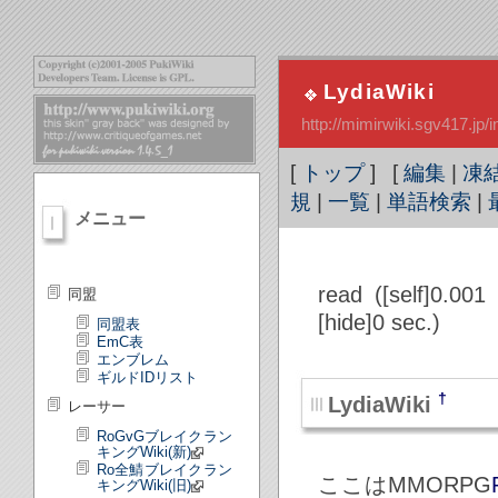
LydiaWiki
http://mimirwiki.sgv417.jp
[
トップ
] [
編集
|
凍
規
|
一覧
|
単語検索
|
メニュー
read ([self]0.001
同盟
[hide]0 sec.)
同盟表
EmC表
エンブレム
ギルドIDリスト
†
LydiaWiki
レーサー
RoGvGブレイクラン
キングWiki(新)
Ro全鯖ブレイクラン
ここはMMORPG
キングWiki(旧)