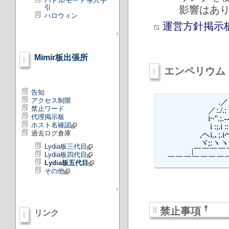
バトルモード導入手
引
影響はあ
ハロウィン
運営方針掲示
↑
Mimir板出張所
エンペリウム
告知
アクセス制限
　　　　　　　 .／
禁止ワード
　　　　　　／:./.:
代理掲示板
　　　　　　i~''.;.---;~
ホスト名確認
　　　　　　 i :;.i ::;;.i 
過去ログ倉庫
　　　　　,ヘi,､;.iヘ
　　　　　ヾ;:ヽヽ.|/､:
Lydia板三代目
　　　　|￣￣￣￣￣
Lydia板四代目
Lydia板五代目
その他
↑
†
禁止事項
リンク