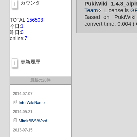
カウンタ
PukiWiki 1.4.8_alp
Team
. License is
G
Based on "PukiWik
TOTAL:
156503
convert time: 0.004 ( 
今日:
1
昨日:
0
online:
7
↑
更新履歴
最新の20件
2014-07-07
InterWikiName
2014-05-21
MimirBBS/Word
2013-07-15