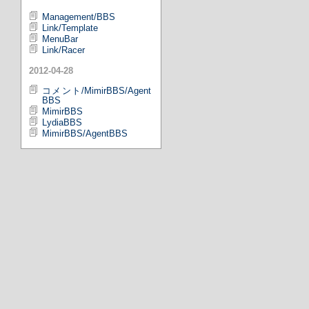
Management/BBS
Link/Template
MenuBar
Link/Racer
2012-04-28
コメント/MimirBBS/Agent
BBS
MimirBBS
LydiaBBS
MimirBBS/AgentBBS