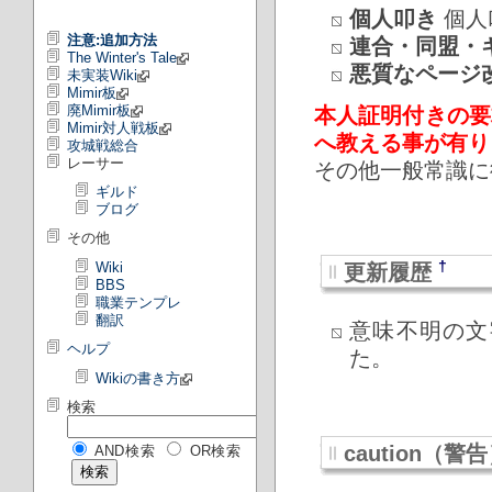
個人叩き
個人
注意:追加方法
連合・同盟・
The Winter's Tale
悪質なページ
未実装Wiki
Mimir板
廃Mimir板
本人証明付きの要
Mimir対人戦板
へ教える事が有り
攻城戦総合
レーサー
その他一般常識に
ギルド
ブログ
その他
†
Wiki
更新履歴
BBS
職業テンプレ
翻訳
意味不明の文
ヘルプ
た。
Wikiの書き方
検索
caution（警
AND検索
OR検索