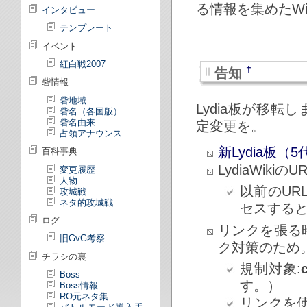
る情報を集めたWi
インタビュー
テンプレート
イベント
紅白戦2007
†
告知
砦情報
砦地域
Lydia板が移
砦名（各国版）
砦名由来
定変更を。
占領アナウンス
新Lydia板（
百科事典
LydiaWikiのU
変更履歴
人物
以前のURL
攻城戦
ネタ的攻城戦
セスする
ログ
リンクを張る
旧GvG考察
ク対策のため
チラシの裏
規制対象:
Boss
す。）
Boss情報
RO元ネタ集
リンクを