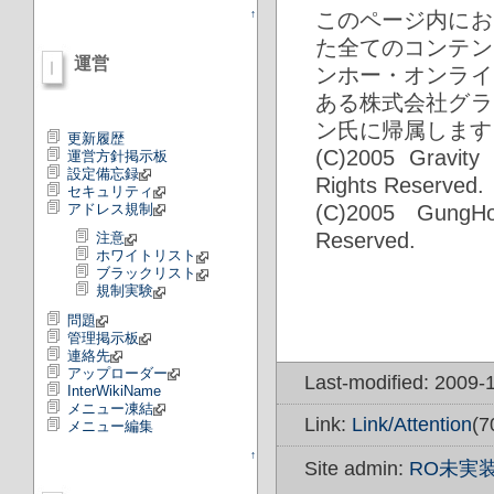
このページ内にお
↑
た全てのコンテン
運営
ンホー・オンライ
ある株式会社グラ
ン氏に帰属します
更新履歴
(C)2005 Gravity
運営方針掲示板
設定備忘録
Rights Reserved.
セキュリティ
(C)2005 GungHo
アドレス規制
Reserved.
注意
ホワイトリスト
ブラックリスト
規制実験
問題
管理掲示板
連絡先
アップローダー
Last-modified: 2009-
InterWikiName
メニュー凍結
Link:
Link/Attention
(7
メニュー編集
↑
Site admin:
RO未実装