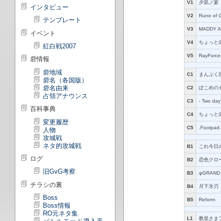
V1
夕凪ノ宴
インタビュー
V2
Rune of
テンプレート
V3
MADDY A
イベント
V4
ちょっと
紅白戦2007
V5
RayForce
砦情報
砦地域
C1
まんぷく
砦名（各国版）
砦名由来
C2
ぽこめの
占領アナウンス
C3
‐ Two day
百科事典
C4
ちょっと
変更履歴
C5
.Footpad.
人物
攻城戦
ネタ的攻城戦
B1
これ今日の
ログ
B2
恋色クロ
旧GvG考察
B3
ψGRAND
チラシの裏
B4
月下氷刃
Boss
B5
Reform
Boss情報
RO元ネタ集
L1
教皇さま