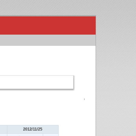
↑
2012/11/25