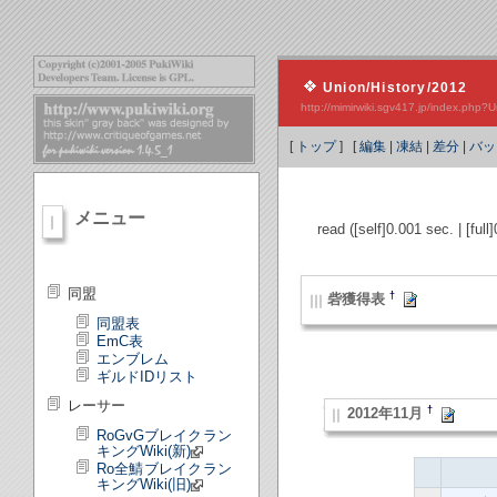
Union/History/2012
http://mimirwiki.sgv417.jp/index.ph
[
トップ
] [
編集
|
凍結
|
差分
|
バッ
メニュー
read ([self]0.001 sec. | [ful
同盟
†
砦獲得表
同盟表
EmC表
エンブレム
ギルドIDリスト
レーサー
†
2012年11月
RoGvGブレイクラン
キングWiki(新)
Ro全鯖ブレイクラン
キングWiki(旧)