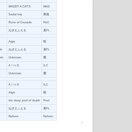
MADDY A CAT'S
MAD
a
Sadal Ixia
豚風
Rune of Crusade
RoC
ねぎえふえる
葱FL
Aigis
暇
sh
ねぎえふえる
葱FL
rm
Unknown,
鷹
AｌiｃE
ILC
Unknown,
鷹
AｌiｃE
ILC
Aigis
暇
the deep pool of death
Pool
ねぎえふえる
葱FL
Reform
Reform
↑