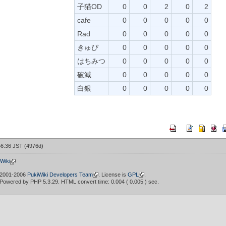
子猫OD
0
0
2
0
2
cafe
0
0
0
0
0
Rad
0
0
0
0
0
きゅぴ
0
0
0
0
0
はちみつ
0
0
0
0
0
破滅
0
0
0
0
0
白銀
0
0
0
0
0
46:36 JST (4976d)
iki
 2001-2006
PukiWiki Developers Team
. License is
GPL
.
 Powered by PHP 5.3.29. HTML convert time: 0.004 ( 0.005 ) sec.