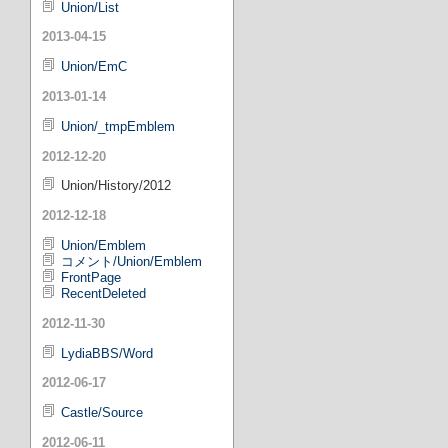
Union/List
2013-04-15
Union/EmC
2013-01-14
Union/_tmpEmblem
2012-12-20
Union/History/2012
2012-12-18
Union/Emblem
コメント/Union/Emblem
FrontPage
RecentDeleted
2012-11-30
LydiaBBS/Word
2012-06-17
Castle/Source
2012-06-11