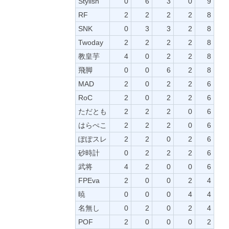
Stylish
0
6
3
0
9
RF
2
2
2
2
8
SNK
0
3
3
2
8
Twoday
2
2
2
2
8
教皇芋
4
0
2
2
8
飛脚
0
0
6
2
8
MAD
2
0
2
2
6
RoC
2
0
2
2
6
ただとも
2
2
2
0
6
はらぺこ
2
2
2
0
6
ぽぽスレ
2
2
0
2
6
砂時計
0
2
2
2
6
武将
4
2
0
0
6
FPEva
2
0
0
2
4
暁
0
0
0
4
4
名無し
0
2
0
2
4
POF
2
0
0
0
2