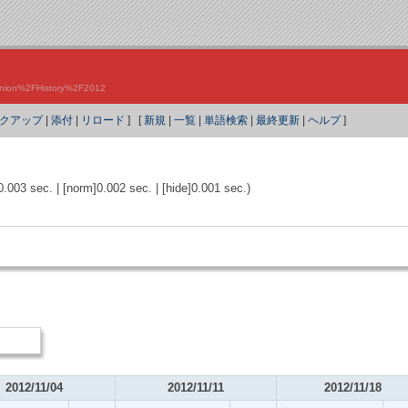
p?Union%2FHistory%2F2012
クアップ
|
添付
|
リロード
] [
新規
|
一覧
|
単語検索
|
最終更新
|
ヘルプ
]
l]0.003 sec. | [norm]0.002 sec. | [hide]0.001 sec.)
2012/11/04
2012/11/11
2012/11/18