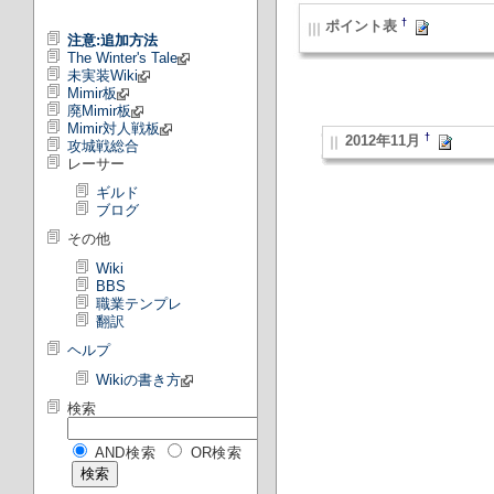
†
ポイント表
注意:追加方法
The Winter's Tale
未実装Wiki
Mimir板
廃Mimir板
Mimir対人戦板
†
2012年11月
攻城戦総合
レーサー
ギルド
ブログ
その他
Wiki
BBS
職業テンプレ
翻訳
ヘルプ
Wikiの書き方
検索
AND検索
OR検索