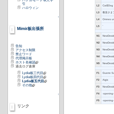
バトルモード導入手
引
L2
Cat$Dog
ハロウィン
L3
教皇さま
↑
L4
Omnes un
L5
'
Mimir板出張所
N1
NewDesi
N2
NewDesi
告知
アクセス制限
N3
NewDesi
禁止ワード
N4
NewDesi
代理掲示板
ホスト名確認
N5
NewDesi
過去ログ倉庫
Lydia板三代目
F1
Guerre Sa
Lydia板四代目
F2
Aigis
Lydia板五代目
その他
F3
NewDesi
F4
-opening-
↑
F5
-opening-
リンク