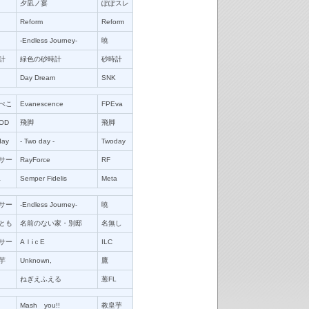
夕凪ノ宴
ぽぽスレ
Reform
Reform
-Endless Journey-
暁
計
緑色の砂時計
砂時計
Day Dream
SNK
ぺこ
Evanescence
FPEva
OD
飛脚
飛脚
day
‐ Two day ‐
Twoday
サー
RayForce
RF
a
Semper Fidelis
Meta
サー
-Endless Journey-
暁
とも
名前のない家・別邸
名無し
サー
AｌiｃE
ILC
芋
Unknown,
鷹
ねぎえふえる
葱FL
Mash you!!
教皇芋