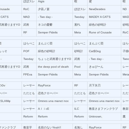
ぽぽスレ
Aigis
暇
蜜
暇
 Crusade
RoC
夕凪ノ宴
ぽぽスレ
NewDesides
ND
 CAT'S
MAD
‐ Two day ‐
Twoday
MADDY A CAT'S
MAD
武将通りますYO
武将
ネコの憂鬱
葱FL
緑色の砂時計
砂時
RF
Semper Fidelis
Meta
Rune of Crusade
RoC
団
はらぺこ
まんぷく団
はらぺこ
まんぷく団
はら
もっそ
POF
緑色の砂時計
砂時計
Cat$Dog
子猫
 ‐
Twoday
ちょっと武将通りますYO
武将
‐ Two day ‐
Two
武将通りますYO
武将
the deep pool of death
Pool
きゅぴーん
レー
FPEva
Semper Fidelis
Meta
Semper Fidelis
Met
Gv
レーサー
RayForce
RF
月下氷刃
レー
ーバー
ただとも
恋色クローバー
ただとも
恋色クローバー
ただ
 SLAMψ
レーサー
Omnes una manet nox
レーサー
Omnes una manet nox
レー
レーサー
AｌｉcE
ILC
教皇さまファンクラブ
教皇
Reform
Reform
Reform
Unknown,
鷹
ファンクラブ
教皇芋
名前のないYeah!!
名無し
RayForce
RF