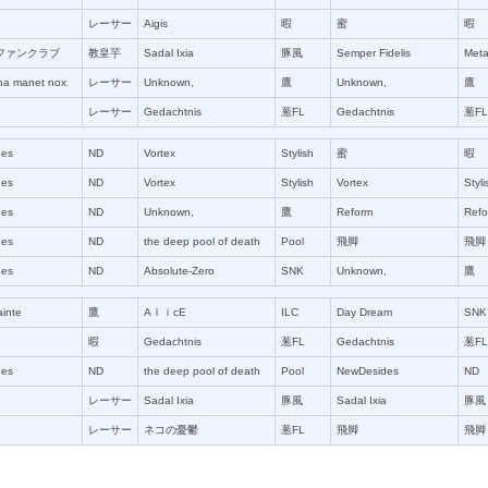
レーサー
Aigis
暇
蜜
暇
ファンクラブ
教皇芋
Sadal Ixia
豚風
Semper Fidelis
Met
a manet nox
レーサー
Unknown,
鷹
Unknown,
鷹
レーサー
Gedachtnis
葱FL
Gedachtnis
葱FL
des
ND
Vortex
Stylish
蜜
暇
des
ND
Vortex
Stylish
Vortex
Styli
des
ND
Unknown,
鷹
Reform
Refo
des
ND
the deep pool of death
Pool
飛脚
飛脚
des
ND
Absolute-Zero
SNK
Unknown,
鷹
inte
鷹
AｌｉcE
ILC
Day Dream
SNK
暇
Gedachtnis
葱FL
Gedachtnis
葱FL
des
ND
the deep pool of death
Pool
NewDesides
ND
レーサー
Sadal Ixia
豚風
Sadal Ixia
豚風
レーサー
ネコの憂鬱
葱FL
飛脚
飛脚