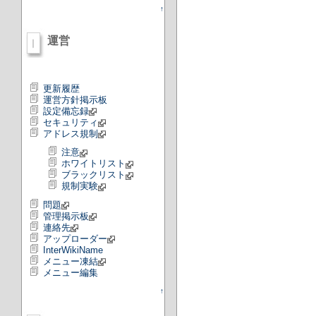
↑
運営
更新履歴
運営方針掲示板
設定備忘録
セキュリティ
アドレス規制
注意
ホワイトリスト
ブラックリスト
規制実験
問題
管理掲示板
連絡先
アップローダー
InterWikiName
メニュー凍結
メニュー編集
↑