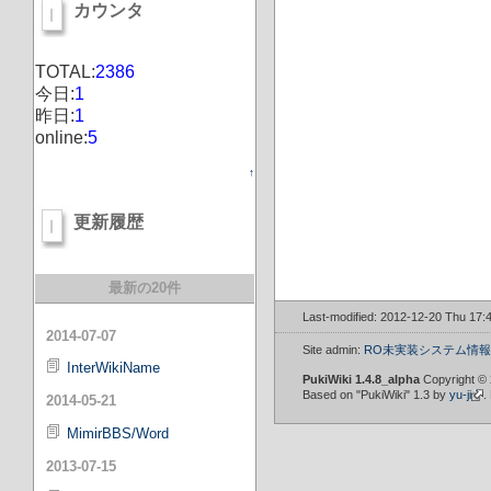
カウンタ
TOTAL:
2386
今日:
1
昨日:
1
online:
5
↑
更新履歴
最新の20件
Last-modified: 2012-12-20 Thu 17:
2014-07-07
Site admin:
RO未実装システム情報W
InterWikiName
PukiWiki 1.4.8_alpha
Copyright ©
Based on "PukiWiki" 1.3 by
yu-ji
.
2014-05-21
MimirBBS/Word
2013-07-15