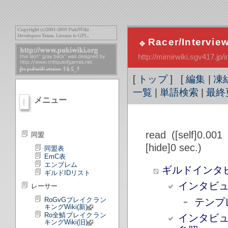
Racer/Intervie
http://mimirwiki.sgv417.j
[
トップ
] [
編集
|
凍
一覧
|
単語検索
|
最終
メニュー
read ([self]0.001
同盟
[hide]0 sec.)
同盟表
EmC表
エンブレム
ギルドインタ
ギルドIDリスト
インタビ
レーサー
RoGvGブレイクラン
テンプ
キングWiki(新)
Ro全鯖ブレイクラン
インタビ
キングWiki(旧)