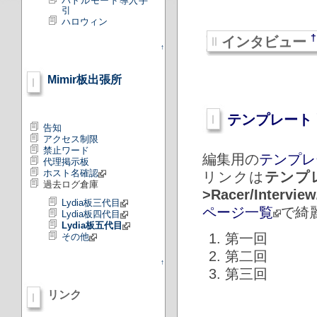
バトルモード導入手
引
ハロウィン
†
インタビュー
↑
Mimir板出張所
テンプレート
告知
アクセス制限
禁止ワード
編集用の
テンプレ
代理掲示板
ホスト名確認
リンクは
テンプレー
過去ログ倉庫
>Racer/Interview
Lydia板三代目
ページ一覧
で綺
Lydia板四代目
Lydia板五代目
第一回
その他
第二回
↑
第三回
リンク