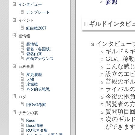
参照
インタビュー
テンプレート
イベント
ギルドインタビ
紅白戦2007
砦情報
インタビュー
砦地域
砦名（各国版）
ギルド＆
砦名由来
GLv、稼
占領アナウンス
こんな感じ
百科事典
設立のエ
変更履歴
人物
普段のギ
攻城戦
ライバル
ネタ的攻城戦
今後の抱
ログ
閲覧者の
旧GvG考察
質問項目
チラシの裏
次のギル
Boss
ができま
Boss情報
RO元ネタ集