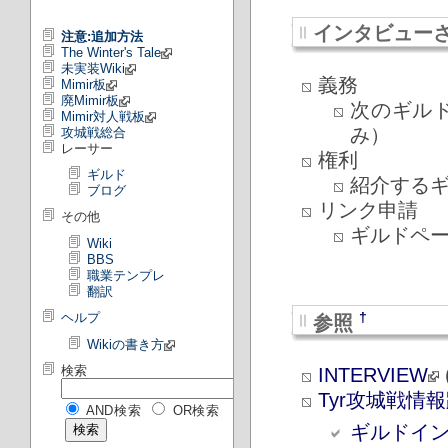
インタビュー
注意:追加方法
The Winter's Tale
未実装Wiki
義務
Mimir板
廃Mimir板
次のギル
Mimir対人戦板
み）
攻城戦総合
レーサー
権利
ギルド
紹介する
ブログ
リンク申請
その他
ギルドペ
Wiki
BBS
職業テンプレ
翻訳
†
ヘルプ
参照
Wikiの書き方
検索
INTERVIEW
(
Tyr攻城戦情
AND検索
OR検索
ギルドイ