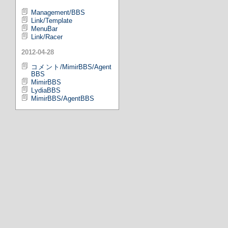
Management/BBS
Link/Template
MenuBar
Link/Racer
2012-04-28
コメント/MimirBBS/Agent
BBS
MimirBBS
LydiaBBS
MimirBBS/AgentBBS