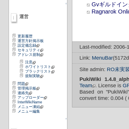
Gvギルドイン
↑
Ragnarok Onli
運営
更新履歴
運営方針掲示板
設定備忘録
Last-modified: 2006-
セキュリティ
アドレス規制
Link:
MenuBar
(5172d
注意
ホワイトリスト
Site admin:
RO未実装
ブラックリスト
規制実験
PukiWiki 1.4.8_alp
問題
Team
. License is
G
管理掲示板
Based on "PukiWik
連絡先
アップローダー
convert time: 0.004 ( 
InterWikiName
メニュー凍結
メニュー編集
↑