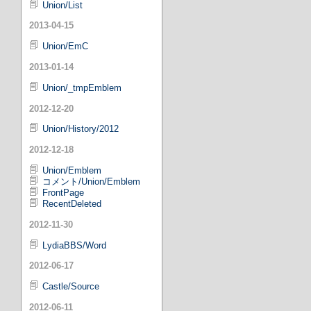
Union/List
2013-04-15
Union/EmC
2013-01-14
Union/_tmpEmblem
2012-12-20
Union/History/2012
2012-12-18
Union/Emblem
コメント/Union/Emblem
FrontPage
RecentDeleted
2012-11-30
LydiaBBS/Word
2012-06-17
Castle/Source
2012-06-11