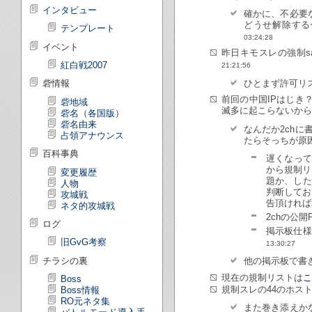
インタビュー
確かに、不必要
どうせ解除する
テンプレート
03:24:28
イベント
昨日キモスレの強制s
紅白戦2007
21:21:56
ひとまず許可リ
砦情報
前回の中国IPはじき
砦地域
滅多に起こらないから
砦名（各国版）
砦名由来
なんだか2ch
占領アナウンス
たらそっちが原因
百科事典
遅くなって
から規制リ
変更履歴
題か、した
人物
判断してお
攻城戦
告頂ければ
ネタ的攻城戦
2chの公開P
ログ
掲示板仕様
旧GvG考察
13:30:27
チラシの裏
他の掲示板で書
現在の規制リストは
こ
Boss
規制スレの44のホスト
Boss情報
RO元ネタ集
また巻き添えか