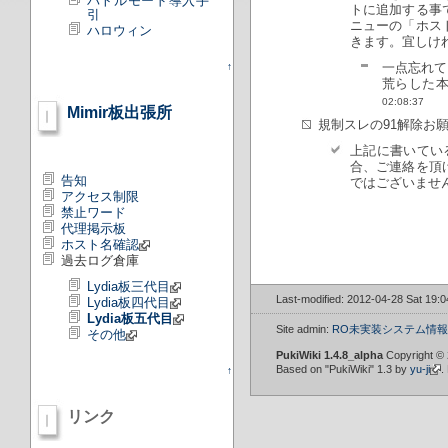
バトルモード導入手
トに追加する事
引
ニューの「ホスト
ハロウィン
きます。宜しけれ
一点忘れて
↑
荒らした本
02:08:37
Mimir板出張所
規制スレの91解除お
上記に書いてい
合、ご連絡を頂
告知
ではございませ
アクセス制限
禁止ワード
代理掲示板
ホスト名確認
過去ログ倉庫
Lydia板三代目
Last-modified: 2012-04-28 Sat 19:
Lydia板四代目
Lydia板五代目
Site admin:
RO未実装システム情報W
その他
PukiWiki 1.4.8_alpha
Copyright ©
Based on "PukiWiki" 1.3 by
yu-ji
.
↑
リンク