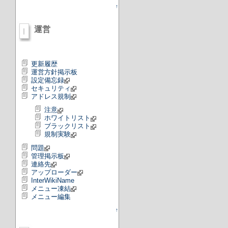
↑
運営
更新履歴
運営方針掲示板
設定備忘録
セキュリティ
アドレス規制
注意
ホワイトリスト
ブラックリスト
規制実験
問題
管理掲示板
連絡先
アップローダー
InterWikiName
メニュー凍結
メニュー編集
↑