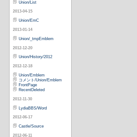
Union/List
2013-04-15
Union/EmC
2013-01-14
Union/_tmpEmblem
2012-12-20
Union/History/2012
2012-12-18
Union/Emblem
コメント/Union/Emblem
FrontPage
RecentDeleted
2012-11-30
LydiaBBS/Word
2012-06-17
Castle/Source
2012-06-11