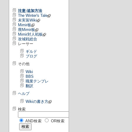
注意:追加方法
The Winter's Tale
未実装Wiki
Mimir板
廃Mimir板
Mimir対人戦板
攻城戦総合
レーサー
ギルド
ブログ
その他
Wiki
BBS
職業テンプレ
翻訳
ヘルプ
Wikiの書き方
検索
AND検索
OR検索