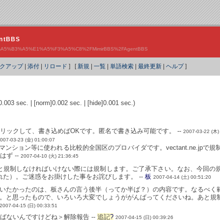
ntBBS
ex.php?%A5%B3%A5%E1%A5%F3%A5%C8%2FMimirBBS%2FAgentBBS
クアップ
|
添付
|
リロード
] [
新規
|
一覧
|
単語検索
|
最終更新
|
ヘルプ
]
l]0.003 sec. | [norm]0.002 sec. | [hide]0.001 sec.)
リックして、書き込めばOKです。匿名で書き込み可能です。 --
2007-03-22 (木)
007-03-23 (金) 01:00:07
pですが、マンション等に使われる比較的全国区のプロバイダです。vectant.ne
ず --
2007-04-10 (火) 21:36:45
と規制しなければいけない際には規制します。ご了承下さい。なお、今回の
れた）。ご迷惑をお掛けした事をお詫びします。 --
板
2007-04-14 (土) 00:51:20
いたかったのは、板さんの言う後半（ってか半ば？）の内容です。なるべく
。と思ったもので、いろいろ大変でしょうががんばってくださいね。あと規
2007-04-15 (日) 00:33:51
ばないんですけどね＞解除報告 --
追記
?
2007-04-15 (日) 00:39:26