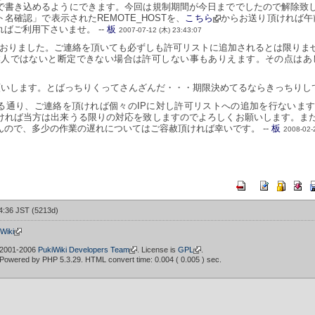
で書き込めるようにできます。今回は規制期間が今日まででしたので解除致
名確認」で表示されたREMOTE_HOSTを、
こちら
からお送り頂ければ午
ばご利用下さいませ。 --
板
2007-07-12 (木) 23:43:07
おりました。ご連絡を頂いても必ずしも許可リストに追加されるとは限りま
人ではないと断定できない場合は許可しない事もありえます。その点はあし
願いします。とばっちりくってさんざんだ・・・期限決めてるならきっちりして
る通り、ご連絡を頂ければ個々のIPに対し許可リストへの追加を行ないま
ければ当方は出来うる限りの対応を致しますのでよろしくお願いします。ま
んので、多少の作業の遅れについてはご容赦頂ければ幸いです。 --
板
2008-02-
04:36 JST (5213d)
iki
 2001-2006
PukiWiki Developers Team
. License is
GPL
.
 Powered by PHP 5.3.29. HTML convert time: 0.004 ( 0.005 ) sec.