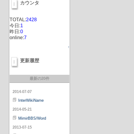
カウンタ
TOTAL:
2428
今日:
1
昨日:
0
online:
7
↑
更新履歴
最新の20件
2014-07-07
InterWikiName
2014-05-21
MimirBBS/Word
2013-07-15