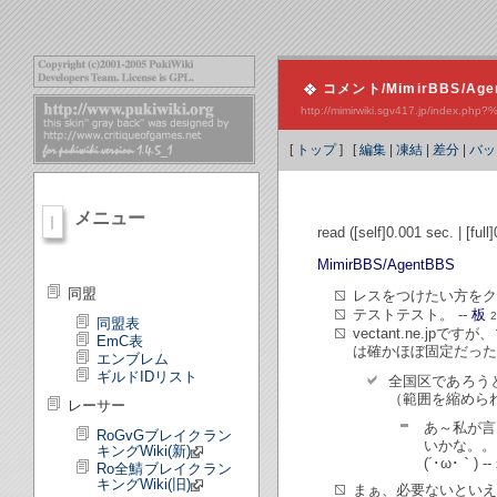
コメント/MimirBBS/Age
http://mimirwiki.sgv417.jp/ind
[
トップ
] [
編集
|
凍結
|
差分
|
バッ
メニュー
read ([self]0.001 sec. | [ful
MimirBBS/AgentBBS
同盟
レスをつけたい方をク
テストテスト。 --
板
2
同盟表
vectant.ne.j
EmC表
は確かほぼ固定だったは
エンブレム
ギルドIDリスト
全国区であろう
（範囲を縮めら
レーサー
あ～私が言
RoGvGブレイクラン
いかな。。
キングWiki(新)
(´･ω･｀) --
Ro全鯖ブレイクラン
キングWiki(旧)
まぁ、必要ないといえ