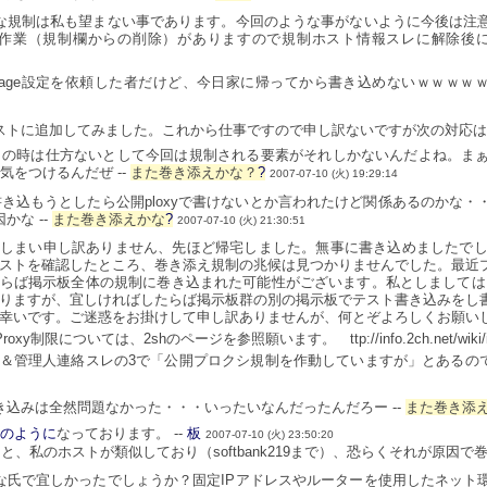
な規制は私も望まない事であります。今回のような事がないように今後は注
作業（規制欄からの削除）がありますので規制ホスト情報スレに解除後にそ
age設定を依頼した者だけど、今日家に帰ってから書き込めないｗｗｗｗｗｗ
ストに追加してみました。これから仕事ですので申し訳ないですが次の対応は夜
？の時は仕方ないとして今回は規制される要素がそれしかないんだよね。ま
気をつけるんだぜ --
また巻き添えかな？
?
2007-07-10 (火) 19:29:14
に書き込もうとしたら公開ploxyで書けないとか言われたけど関係あるのかな
かな --
また巻き添えかな
?
2007-07-10 (火) 21:30:51
しまい申し訳ありません、先ほど帰宅しました。無事に書き込めましたでしょ
ストを確認したところ、巻き添え規制の兆候は見つかりませんでした。最近
らば掲示板全体の規制に巻き込まれた可能性がございます。私としましてはL
りますが、宜しければしたらば掲示板群の別の掲示板でテスト書き込みをし
幸いです。ご迷惑をお掛けして申し訳ありませんが、何とぞよろしくお願いしま
roxy制限については、2shのページを参照願います。 ttp://info.2ch.net/wiki/ind
＆管理人連絡スレの3で「公開プロクシ規制を作動していますが」とあるので
き込みは全然問題なかった・・・いったいなんだったんだろー --
また巻き添
のように
なっております。 --
板
2007-07-10 (火) 23:50:20
と、私のホストが類似しており（softbank219まで）、恐らくそれが原因で
な氏で宜しかったでしょうか？固定IPアドレスやルーターを使用したネット