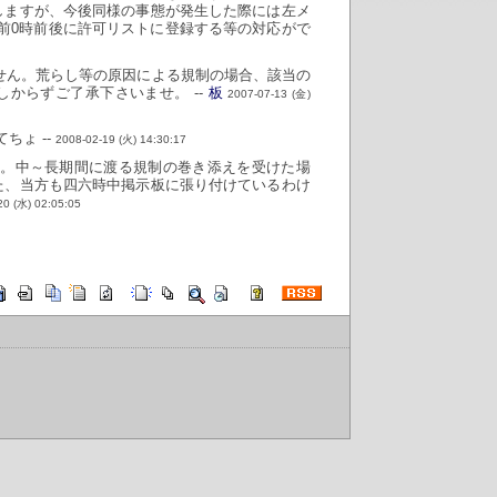
しますが、今後同様の事態が発生した際には左メ
前0時前後に許可リストに登録する等の対応がで
せん。荒らし等の原因による規制の場合、該当の
からずご了承下さいませ。 --
板
2007-07-13 (金)
ちょ --
2008-02-19 (火) 14:30:17
す。中～長期間に渡る規制の巻き添えを受けた場
た、当方も四六時中掲示板に張り付けているわけ
20 (水) 02:05:05