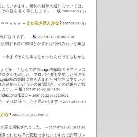
意していきます。規制の解除の通知については、
の旨を書く事にします。 --
板
2007-04-15 (日)
ｗｗｗｗ --
また巻き添えかな
?
2007-07-09 (月)
になります。 --
板
2007-07-10 (火) 08:27:10
ぁ規制する時に確認とかすれば今回みたいな事は
・・・今までそんな事はなかったんだけどもしかし
うか。こちらで強制sage依頼時のIPアドレス
プロクシを刺した、プロバイダを変更した等の問
ydia板の規制に巻き込まれた可能性は少ないと
書き込めるかどうかの確認頂き、その結果をご報
す。 --
板
2007-07-10 (火) 23:43:54
ex.php?BBQ --
2007-09-22 (土) 06:50:01
、それに該当したと思われます --
2007-10-04 (木)
えかな
?
2007-07-10 (火) 23:55:02
巻き添え規制されました。 --
2007-07-12 (木) 16:32:34
環境でしたらIPの変動は少ないですので許可リス