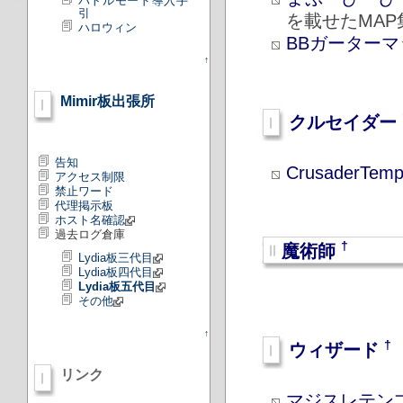
バトルモード導入手
引
を載せたMAP
ハロウィン
BBガーターマ
↑
Mimir板出張所
クルセイダー
告知
CrusaderTemp
アクセス制限
禁止ワード
代理掲示板
ホスト名確認
過去ログ倉庫
†
魔術師
Lydia板三代目
Lydia板四代目
Lydia板五代目
その他
↑
†
ウィザード
リンク
マジスレテン