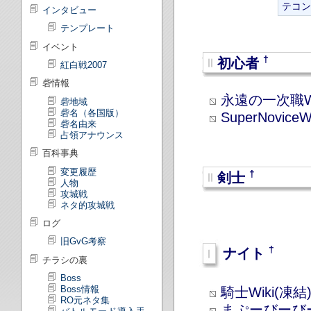
テコン
インタビュー
テンプレート
イベント
†
初心者
紅白戦2007
砦情報
永遠の一次職Wi
砦地域
砦名（各国版）
SuperNoviceWi
砦名由来
占領アナウンス
百科事典
変更履歴
†
剣士
人物
攻城戦
ネタ的攻城戦
ログ
旧GvG考察
†
ナイト
チラシの裏
Boss
Boss情報
騎士Wiki(凍結
RO元ネタ集
まぷーびーび