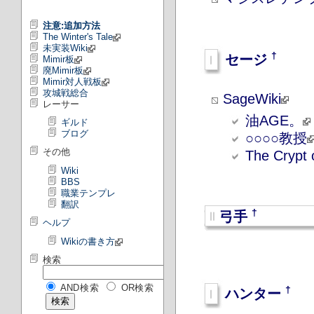
注意:追加方法
The Winter's Tale
未実装Wiki
†
セージ
Mimir板
廃Mimir板
Mimir対人戦板
攻城戦総合
SageWiki
レーサー
油AGE。
ギルド
ブログ
○○○○教授
その他
The Crypt 
Wiki
BBS
職業テンプレ
翻訳
†
弓手
ヘルプ
Wikiの書き方
検索
AND検索
OR検索
†
ハンター