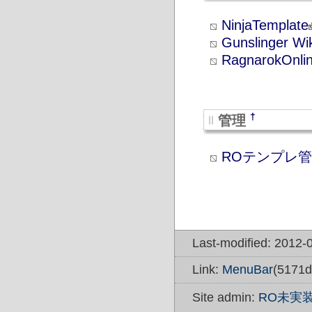
NinjaTemplate
Gunslinger Wik
RagnarokOnlin
†
管理
ROテンプレ管
Last-modified: 2012-
Link:
MenuBar
(5171d
Site admin:
RO未実装