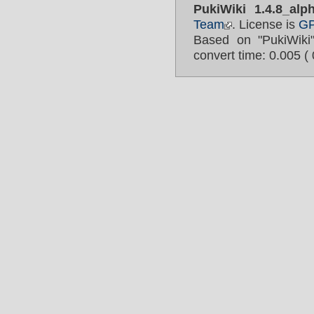
PukiWiki 1.4.8_alp
Team
. License is
G
Based on "PukiWik
convert time: 0.005 ( 