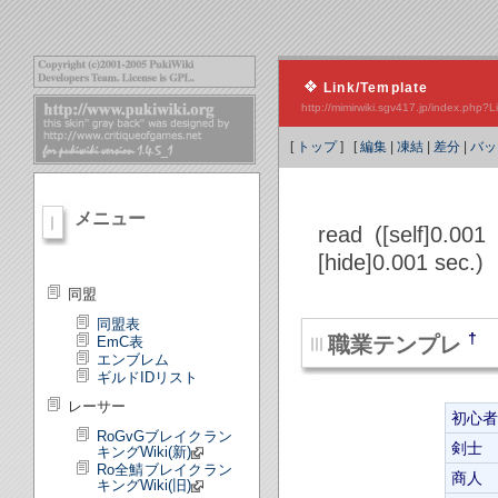
Link/Template
http://mimirwiki.sgv417.jp/index.php
[
トップ
] [
編集
|
凍結
|
差分
|
バッ
メニュー
read ([self]0.001
[hide]0.001 sec.)
同盟
同盟表
†
職業テンプレ
EmC表
エンブレム
ギルドIDリスト
レーサー
初心者
RoGvGブレイクラン
剣士
キングWiki(新)
Ro全鯖ブレイクラン
商人
キングWiki(旧)