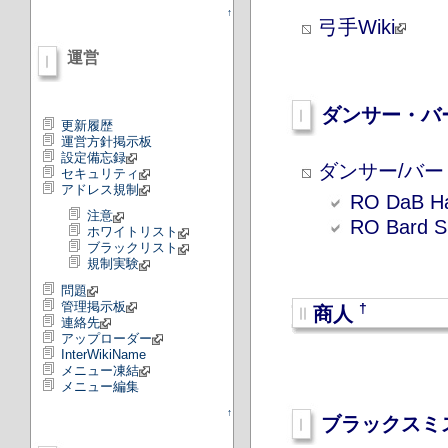
↑
弓手Wiki
運営
ダンサー・バ
更新履歴
運営方針掲示板
設定備忘録
ダンサー/バード
セキュリティ
アドレス規制
RO DaB H
注意
RO Bard Si
ホワイトリスト
ブラックリスト
規制実験
問題
管理掲示板
†
商人
連絡先
アップローダー
InterWikiName
メニュー凍結
メニュー編集
↑
ブラックスミ