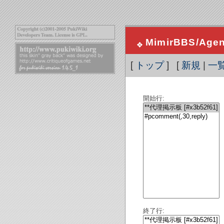
MimirBBS/Age
[
トップ
] [
新規
|
一
開始行:
終了行: