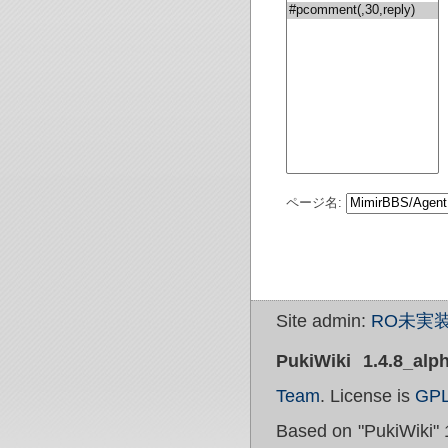
ページ名:
Site admin:
RO未実装
PukiWiki 1.4.8_alp
Team
. License is
GP
Based on "PukiWiki" 