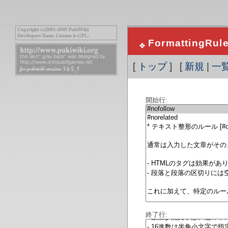
FormattingRul
[
トップ
] [
新規
|
一
開始行:
終了行: