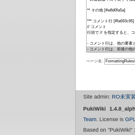
ページ名:
Site admin:
RO未実装
PukiWiki 1.4.8_alp
Team
. License is
GP
Based on "PukiWiki" 