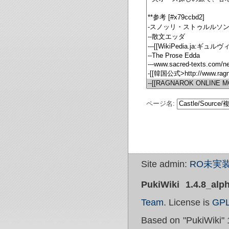
ページ名:
Site admin:
RO未実装
PukiWiki 1.4.8_alp
Team
. License is
GP
Based on "PukiWiki" 