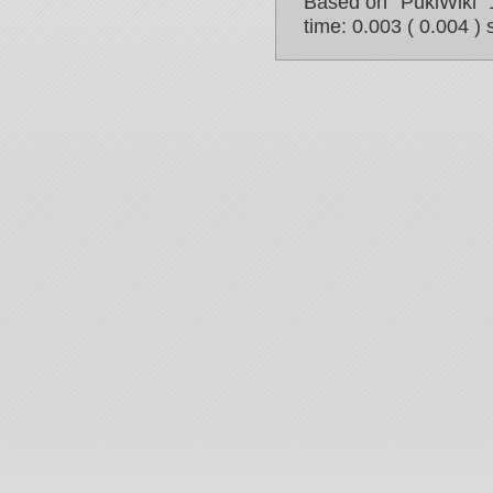
Based on "PukiWiki" 
time: 0.003 ( 0.004 ) 