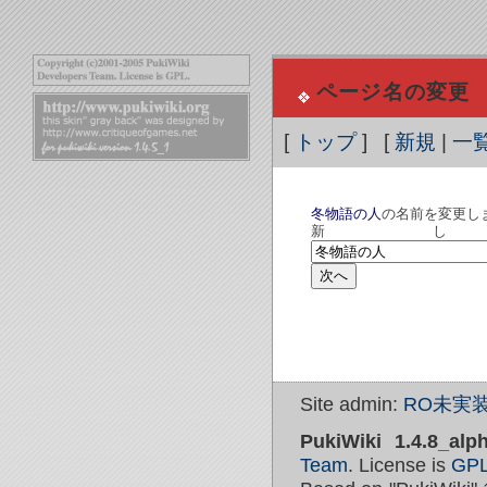
ページ名の変更
[
トップ
] [
新規
|
一
冬物語の人
の名前を変更し
新
Site admin:
RO未実装
PukiWiki 1.4.8_alp
Team
. License is
GP