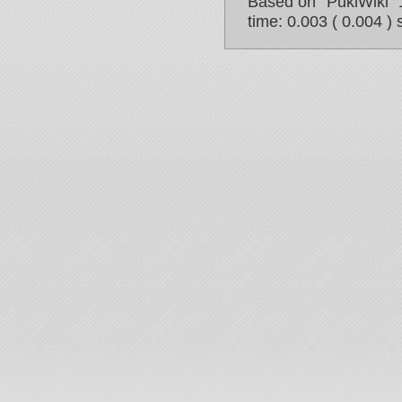
Based on "PukiWiki" 
time: 0.003 ( 0.004 ) 