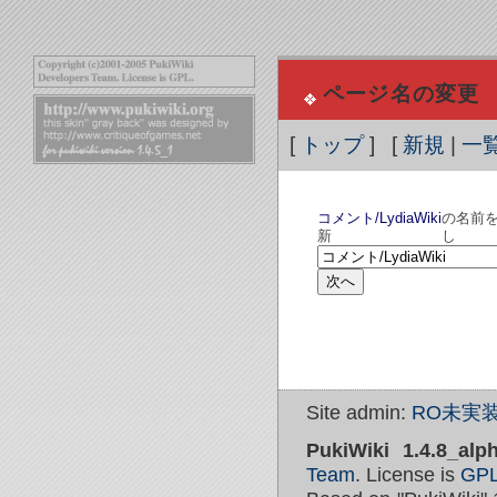
ページ名の変更
[
トップ
] [
新規
|
一
コメント/LydiaWiki
の名前
新
Site admin:
RO未実装
PukiWiki 1.4.8_alp
Team
. License is
GP