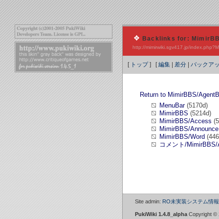
Backlinks for: Mimir
http://mimirwiki.sgv417.jp/index.ph
[
トップ
] [
編集
|
差分
|
バックア
Return to MimirBBS/Agent
MenuBar
(5170d)
MimirBBS
(5214d)
MimirBBS/Access
(5
MimirBBS/Announce
MimirBBS/Word
(446
コメント/MimirBBS/
Site admin:
RO未実装システム情報W
PukiWiki 1.4.8_alpha
Copyright ©