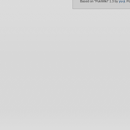
Based on "PukiWiki" 1.3 by
yu-ji
. P