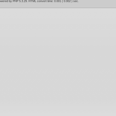
owered by PHP 5.3.29. HTML convert time: 0.001 ( 0.002 ) sec.