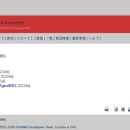
BBS/AgentBBS
p?MimirBBS%2FAgentBBS
ップ
|
添付
|
リロード
] [
新規
|
一覧
|
単語検索
|
最終更新
|
ヘルプ
]
BBS
214d)
(5214d)
1d)
AgentBBS
(5214d)
iki
 2001-2006
PukiWiki Developers Team
. License is
GPL
.