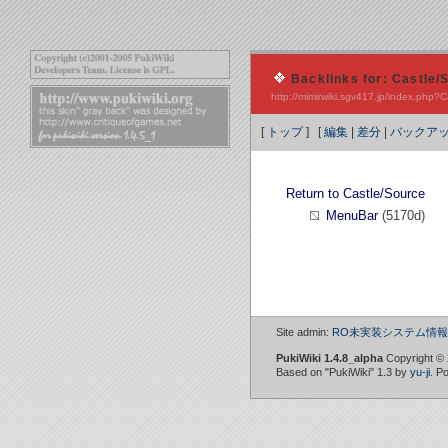
Backlinks for: Castle/
http://mimirwiki.sgv417.jp/index.php
[
トップ
] [
編集
|
差分
|
バックア
Return to Castle/Source
MenuBar
(5170d)
Site admin:
RO未実装システム情報W
PukiWiki 1.4.8_alpha
Copyright ©
Based on "PukiWiki" 1.3 by
yu-ji
. P