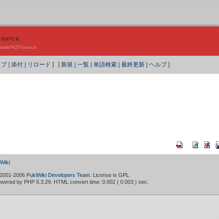
Source
?Castle%2FSource
ップ
|
添付
|
リロード
] [
新規
|
一覧
|
単語検索
|
最終更新
|
ヘルプ
]
iki
 2001-2006
PukiWiki Developers Team
. License is
GPL
.
owered by PHP 5.3.29. HTML convert time: 0.002 ( 0.003 ) sec.