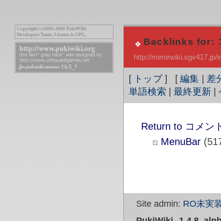
Backlinks for
http://mimirwiki.sgv41
[
トップ
] [
編集
|
差
単語検索
|
最終更新
|
Return to コメント/
MenuBar
(51
Site admin:
RO未実装
PukiWiki 1.4.8_alp