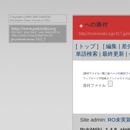
への添付
http://mimirwiki.sgv417.j
[
トップ
] [
編集
|
差
単語検索
|
最終更新
|
[
添付ファイル一覧
] [
全ページの添付フ
アップロード可能最大ファイルサイズは 1,
添付ファイル:
Site admin:
RO未実装
PukiWiki 1.4.8_alp