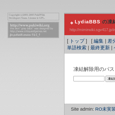
LydiaBBS
の凍
http://mimirwiki.sgv417.jp
[
トップ
] [
編集
|
差
単語検索
|
最終更新
|
凍結解除用のパス
Site admin:
RO未実装