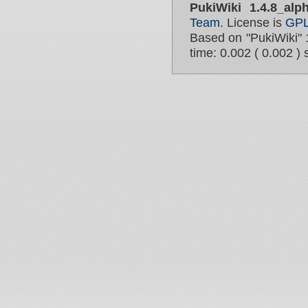
PukiWiki 1.4.8_alp
Team
. License is
GP
Based on "PukiWiki" 
time: 0.002 ( 0.002 ) 