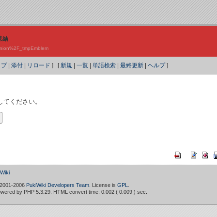
凍結
p?Union%2F_tmpEmblem
ップ
|
添付
|
リロード
] [
新規
|
一覧
|
単語検索
|
最終更新
|
ヘルプ
]
してください。
iki
 2001-2006
PukiWiki Developers Team
. License is
GPL
.
owered by PHP 5.3.29. HTML convert time: 0.002 ( 0.009 ) sec.