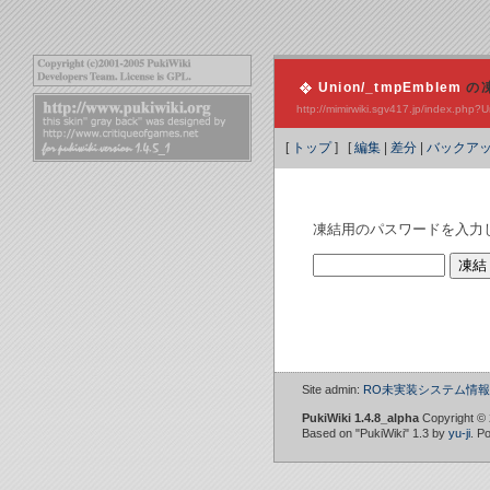
Union/_tmpEmblem
の
http://mimirwiki.sgv417.jp/index.ph
[
トップ
] [
編集
|
差分
|
バックア
凍結用のパスワードを入力
Site admin:
RO未実装システム情報W
PukiWiki 1.4.8_alpha
Copyright ©
Based on "PukiWiki" 1.3 by
yu-ji
. P