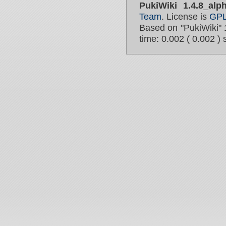
PukiWiki 1.4.8_alp
Team
. License is
GP
Based on "PukiWiki" 
time: 0.002 ( 0.002 ) 