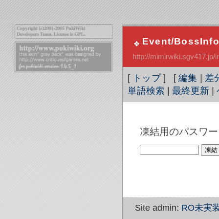
Event/BossInf
http://mimirwiki.sgv417.j
[
トップ
] [
編集
|
差
単語検索
|
最終更新
|
凍結用のパスワー
Site admin:
RO未実装