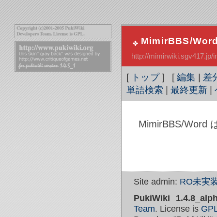
MimirBBS/Wor
http://mimirwiki.sgv417.
[
トップ
] [
編集
|
差
単語検索
|
最終更新
|
MimirBBS/Wo
Site admin:
RO未実装
PukiWiki 1.4.8_alp
Team
. License is
GP