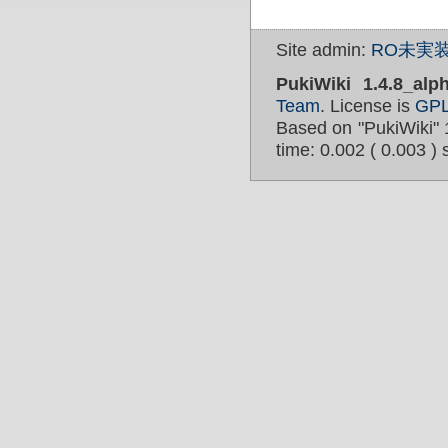
Site admin:
RO未実装
PukiWiki 1.4.8_alp
Team
. License is
GP
Based on "PukiWiki" 
time: 0.002 ( 0.003 ) 