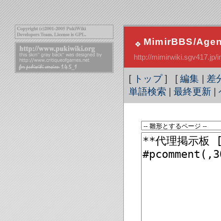
MimirBBS/Age
http://mimirwiki.sgv417.
[
トップ
] [
編集
|
差
単語検索
|
最終更新
|