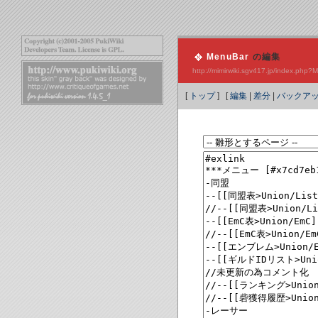
MenuBar
の編集
http://mimirwiki.sgv417.jp/index.php
[
トップ
] [
編集
|
差分
|
バックア