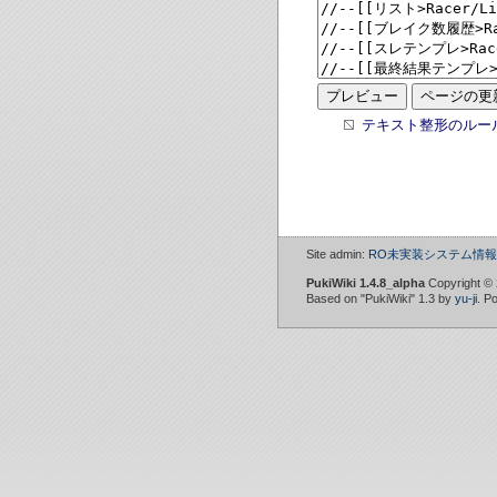
テキスト整形のルー
Site admin:
RO未実装システム情報W
PukiWiki 1.4.8_alpha
Copyright ©
Based on "PukiWiki" 1.3 by
yu-ji
. P