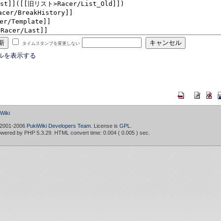
タイムスタンプを変更しない
ルを表示する
iki
 2001-2006
PukiWiki Developers Team
. License is
GPL
.
owered by PHP 5.3.29. HTML convert time: 0.004 ( 0.005 ) sec.