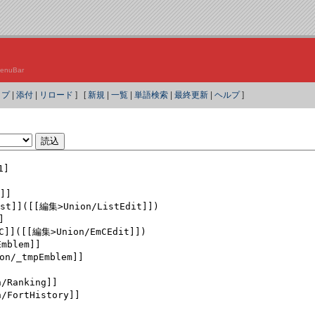
?MenuBar
ップ
|
添付
|
リロード
] [
新規
|
一覧
|
単語検索
|
最終更新
|
ヘルプ
]