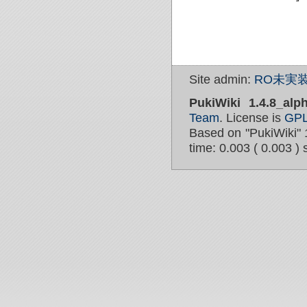
Site admin:
RO未実装
PukiWiki 1.4.8_alp
Team
. License is
GP
Based on "PukiWiki" 
time: 0.003 ( 0.003 ) 