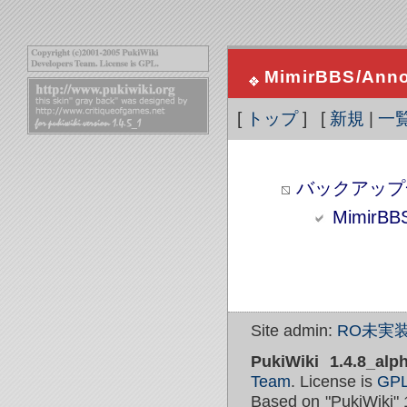
MimirBBS/Ann
[
トップ
] [
新規
|
一
バックアップ
MimirBB
Site admin:
RO未実装
PukiWiki 1.4.8_alp
Team
. License is
GP
Based on "PukiWiki" 