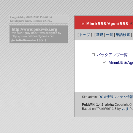
MimirBBS/AgentBBS
の
[
トップ
] [
新規
|
一覧
|
単語検索
|
バックアップ一覧
MimirBBS/Ag
Site admin:
RO未実装システム情報W
PukiWiki 1.4.8_alpha
Copyright ©
Based on "PukiWiki" 1.3 by
yu-ji
. P