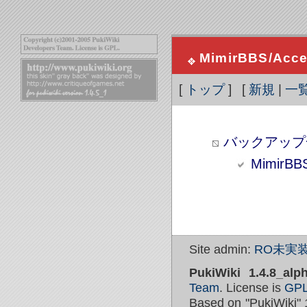
MimirBBS/Acc
[
トップ
] [
新規
|
一
バックアップ
MimirBB
Site admin:
RO未実装
PukiWiki 1.4.8_alp
Team
. License is
GP
Based on "PukiWiki" 