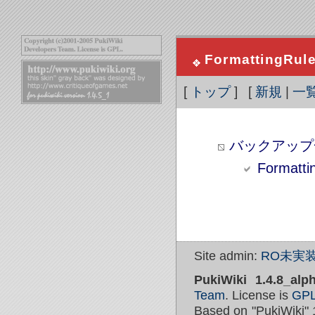
FormattingRul
[
トップ
] [
新規
|
一
バックアップ
Formatti
Site admin:
RO未実装
PukiWiki 1.4.8_alp
Team
. License is
GP
Based on "PukiWiki" 