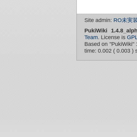
Site admin:
RO未実装
PukiWiki 1.4.8_alp
Team
. License is
GP
Based on "PukiWiki" 
time: 0.002 ( 0.003 ) 